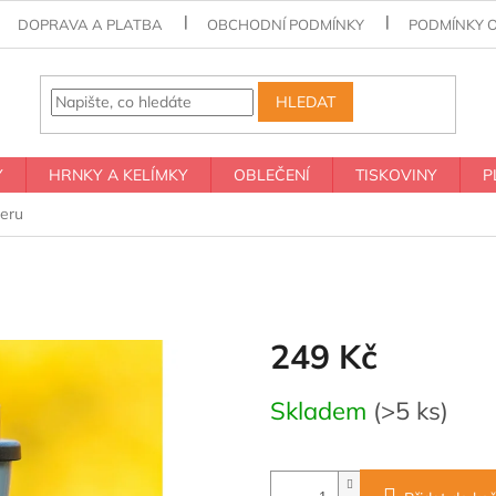
DOPRAVA A PLATBA
OBCHODNÍ PODMÍNKY
PODMÍNKY 
HLEDAT
Y
HRNKY A KELÍMKY
OBLEČENÍ
TISKOVINY
P
eru
249 Kč
Měrná
Skladem
(>5 ks)
cena: