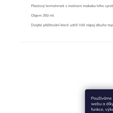
Plastový termohrnek s motivem makaka lvího vyrobe
Objem 350 ml.
Dvojité plášťování které udrží Váš nápoj dlouho tepl
Z
á
p
a
t
í
Používáme 
webu a díky
funkce, výk