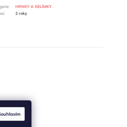
gorie
:
HRNKY A KELÍMKY
ka
:
2 roky
Souhlasím