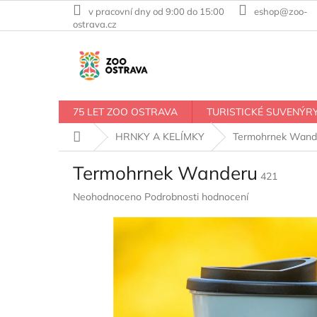
Přejít
v pracovní dny od 9:00 do 15:00
eshop@zoo-
na
ostrava.cz
obsah
75 LET ZOO OSTRAVA
TURISTICKÉ SUVENÝR
Domů
HRNKY A KELÍMKY
Termohrnek Wand
Termohrnek Wanderu
421
Průměrné
Neohodnoceno
Podrobnosti hodnocení
hodnocení
produktu
je
0,0
z
5
hvězdiček.