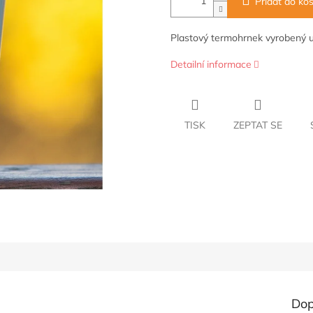
Přidat do koš
Plastový termohrnek vyrobený u 
Detailní informace
TISK
ZEPTAT SE
Dop