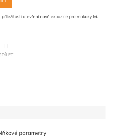
íku
příležitosti otevření nové expozice pro makaky lví.
SDÍLET
lňkové parametry