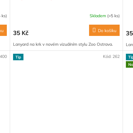
 ks)
Skladem
(>5 ks)
ku
Do košíku
35 Kč
35
Lanyard na krk v novém vizuálním stylu Zoo Ostrava.
Lan
400
Kód:
262
Tip
Ti
No