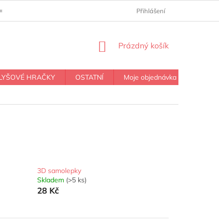
OCHRANY OSOBNÍCH ÚDAJŮ
KONTAKTY
Přihlášení
NÁKUPNÍ
Prázdný košík
KOŠÍK
LYŠOVÉ HRAČKY
OSTATNÍ
Moje objednávka
3D samolepky
Skladem
(>5 ks)
28 Kč