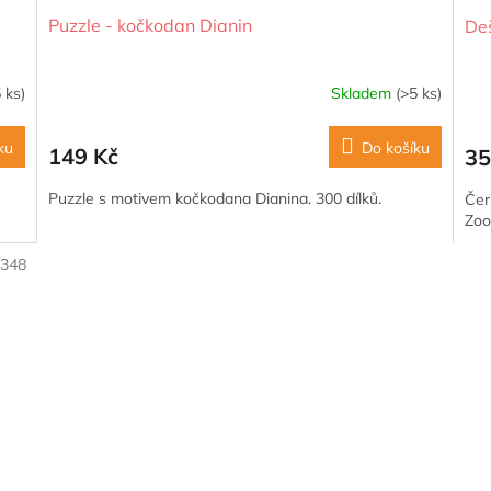
Puzzle - kočkodan Dianin
Deš
 ks)
Skladem
(>5 ks)
ku
Do košíku
149 Kč
35
Puzzle s motivem kočkodana Dianina. 300 dílků.
Čer
Zo
:
348