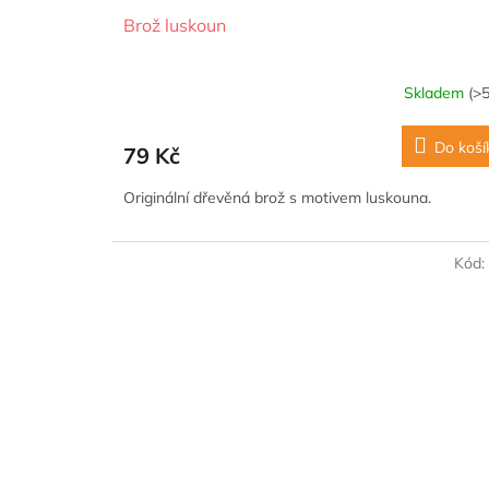
Brož luskoun
Skladem
(>5
Do koší
79 Kč
Originální dřevěná brož s motivem luskouna.
Kód