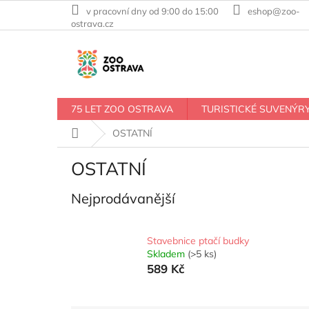
Přejít
v pracovní dny od 9:00 do 15:00
eshop@zoo-
na
ostrava.cz
obsah
75 LET ZOO OSTRAVA
TURISTICKÉ SUVENÝR
Domů
OSTATNÍ
OSTATNÍ
Nejprodávanější
Stavebnice ptačí budky
Skladem
(>5 ks)
589 Kč