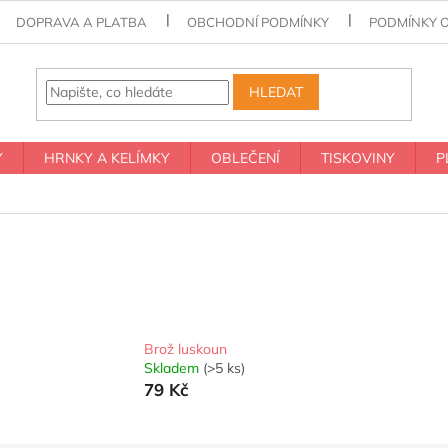
DOPRAVA A PLATBA
OBCHODNÍ PODMÍNKY
PODMÍNKY 
HLEDAT
Y
HRNKY A KELÍMKY
OBLEČENÍ
TISKOVINY
P
Brož luskoun
Skladem
(>5 ks)
79 Kč