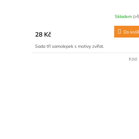
Skladem
(>5
Do koší
28 Kč
Sada tří samolepek s motivy zvířat.
Kód: