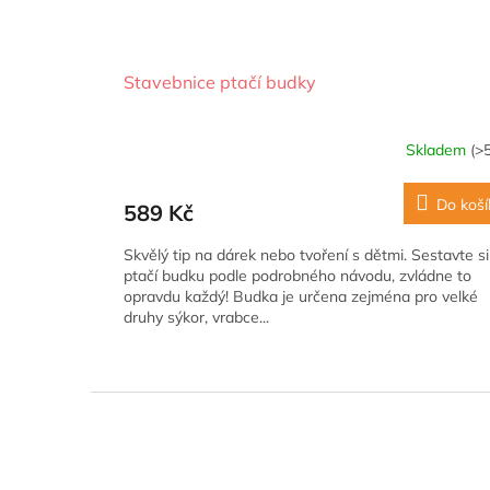
Stavebnice ptačí budky
Skladem
(>
Do koší
589 Kč
Skvělý tip na dárek nebo tvoření s dětmi. Sestavte si
ptačí budku podle podrobného návodu, zvládne to
opravdu každý! Budka je určena zejména pro velké
druhy sýkor, vrabce...
Z
á
p
a