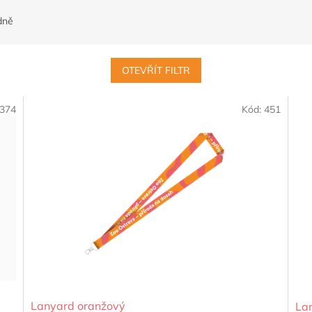
dně
OTEVŘÍT FILTR
374
Kód:
451
Lanyard oranžový
La