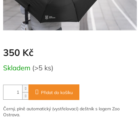
350 Kč
Měrná
Skladem
(>5 ks)
cena:
Přidat do košíku
Černý, plně automatický (vystřelovací) deštník s logem Zoo
Ostrava.